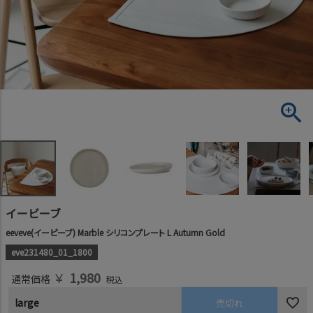
イービーブ
eeveve(イービーブ) Marble シリコンプレート L Autumn Gold
eve231480_01_1800
￥
1,980
通常価格
税込
large
売切れ