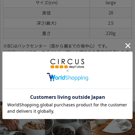
サイズ(cm)
large
直径
20
深さ(最大)
2.5
重さ
220g
※BCはバックセンター（首から裾までの後中心）です。
※SNPはサイドネックポイント（肩から裾までの直線で計測した長
さ）です。
サイズ詳細について
Color