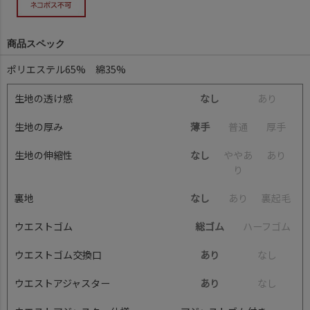
商品スペック
ポリエステル65% 綿35%
生地の透け感
なし
あ
り
生地の厚み
薄手
普
通
厚
手
生地の伸縮性
なし
や
や
あ
あ
り
り
裏地
なし
あ
り
裏
起
毛
ウエストゴム
総ゴム
ハ
ー
フ
ゴ
ム
ウエストゴム交換口
あり
な
し
ウエストアジャスター
あり
な
し