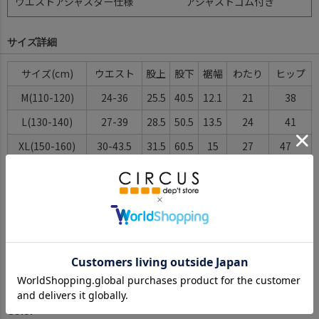
ウエストアジャスター仕様
アジャストゴム付き
サイズ詳細
サイズ(cm)
ウエスト
股上
股下
裾幅
わたり
ヒップ
M(110-120)
24-36
25.5
40.5
12.1
21
38
L(130-140)
27-39
28.5
50.5
13.5
24
41
XL(150-160)
30-43.5
31.5
60.5
15
27
47
F(160-170)
33-46.5
33.5
68.5
16.4
28
50
※BCはバックセンター（首から裾までの後中心）です。
※SNPはサイドネックポイント（肩から裾までの直線で計測した長
さ）です。
サイズ詳細について
Color