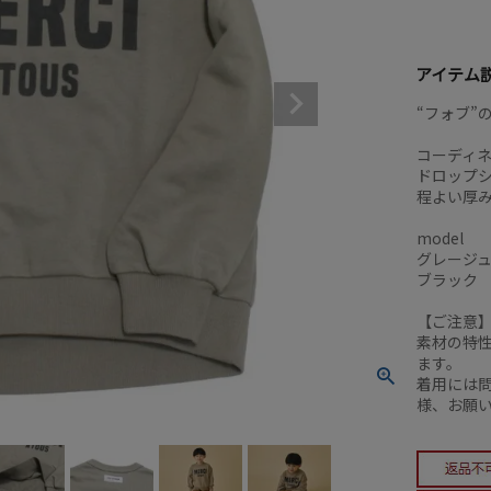
アイテム
“フォブ”
コーディ
ドロップ
程よい厚
model
グレージュ 
ブラック 11
【ご注意
素材の特
ます。
着用には
様、お願