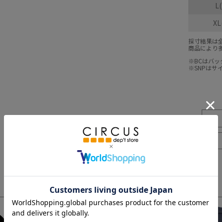
L
XL
採寸結果は
商品により
※BCはバ
※SNPは
3
4