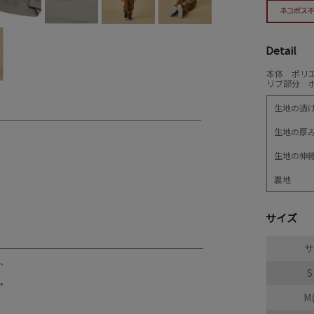
Detail
本体 ポリエ
リブ部分 ポ
生地の透
生地の厚
生地の伸
裏地
サイズ
サ
S
M(