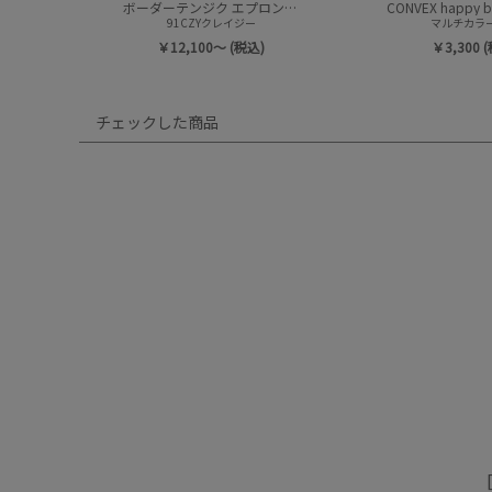
ボーダーテンジク エプロンツキ L/S TEE(8分袖)
91CZYクレイジー
マルチカラー(
￥12,100～ (税込)
￥3,300 
チェックした商品