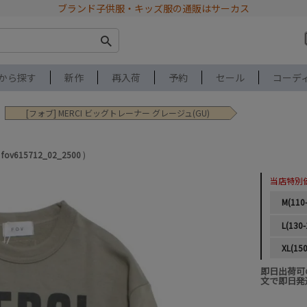
ブランド子供服・キッズ服の通販はサーカス
から探す
新作
再入荷
予約
セール
コーデ
[フォブ] MERCI ビッグトレーナー グレージュ(GU)
fov615712_02_2500
当店特別
M(110
L(130-
XL(150
即日出荷可
文で即日発