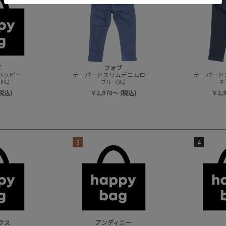
ブ
フォブ
FOV happy bag(ハッピーバック/トップスセット)
テーパードスリムデニムロングパンツ
RL)
ブルー(BL)
ネ
(税込)
￥2,970～ (税込)
￥2,
3
4
クス
アンディニー