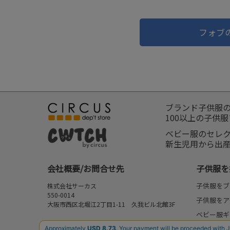
フォブ
ブランド子供服
100以上の子供
ベビー服のセレ
新生児用から出
会社概要/お問合せ先
子供服を
子供服をブ
株式会社サーカス
550-0014
子供服をア
大阪市西区北堀江2丁目1-11 久我ビル北館3F
ベビー服ギ
お問合せ先
新作