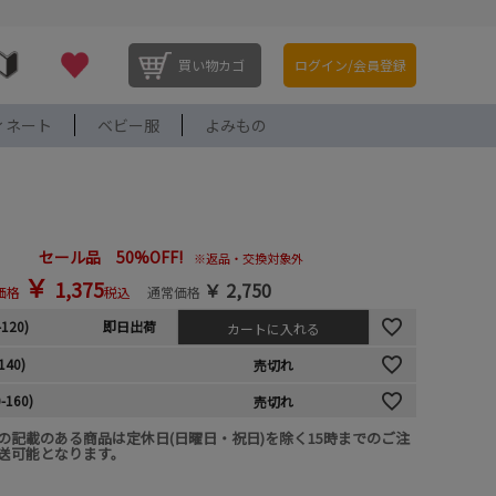
買い物カゴ
ログイン/会員登録
ィネート
ベビー服
よみもの
セール品 50%OFF!
※返品・交換対象外
￥
1,375
￥
2,750
価格
税込
通常価格
-120)
即日出荷
カートに入れる
140)
売切れ
-160)
売切れ
の記載のある商品は定休日(日曜日・祝日)を除く15時までのご注
送可能となります。