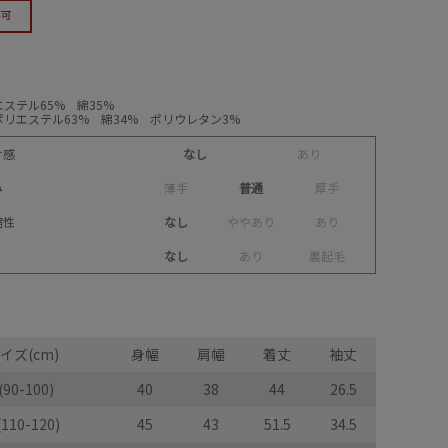
ステル65% 綿35%
リエステル63% 綿34% ポリウレタン3%
け感
なし
あ
り
み
薄
手
普通
厚
手
縮性
なし
や
や
あ
り
あ
り
なし
あ
り
裏
起
毛
イズ(cm)
身幅
肩幅
着丈
袖丈
(90-100)
40
38
44
26.5
110-120)
45
43
51.5
34.5