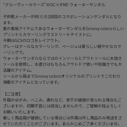
“グルーヴィーカラーズ”のGC×IFME ウォーターサンダル
子供靴メーカーIFMEとの2回目のコラボレーションサンダルとなり
ます。
夏の看板アイテムであるウォーターサンダルをGroovy colorsらしい
プリントとカラーリングでストリートテイストに。
今期はGCSのロゴをレイアウト。
グレーはクールなカラーリング、ベージュは夏らしい軽やかなカラ
ーリングで。
ウォーターサンダルならではのインソールとアウトソールに水抜き
ソールを使用し、水遊びはもちろんアウトドア使いや街履きでも大
活躍のアイテム。
ソールから箱までGroovy colorsオリジナルのプリントでこだわり
満載のアイテムとなっています。
【ご注意】
外箱のゆがみ、へこみ、擦れなど、若干の破損が見られる場合もご
ざいますが、初期不良には該当しませんので、ご理解の程よろしく
お願いいたします。
著しく商品箱が破損している場合には外箱は外し商品のみ発送をさ
せていただくことがございます。あらかじめご了承くださいませ。