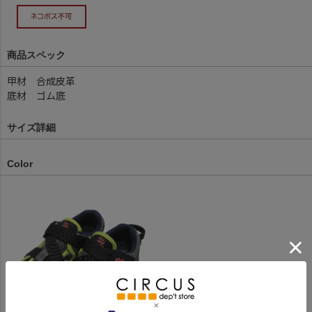
商品スペック
甲材 合成皮革
底材 ゴム底
サイズ詳細
Color