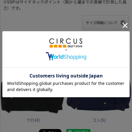
※SNPはサイドネックポイント（肩から裾までの直線で計測した長
さ）です。
サイズ詳細について
Color
クロ(4)
コン(5)