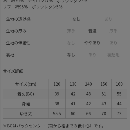
衿 綿70% ナイロン27% ポリウレタン3%
リブ 綿95% ポリウレタン5%
生地の透け感
なし
あ
り
生地の厚み
薄
手
普通
厚
手
生地の伸縮性
な
し
ややあり
あ
り
裏地
なし
あ
り
裏
起
毛
サイズ詳細
サイズ(cm)
120
130
140
150
160
着丈(BC)
39
42
48
51
55
身幅
38
41
42
43
44
ゆき丈
55.5
60
66
70
73
※BCはバックセンター（首から裾までの後中心）です。