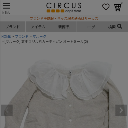
MENU
ブランド子供服・キッズ服の通販はサーカス
ブランド
アイテム
新商品
コーデ
検索
HOME
ブランド
マルーク
[マルーク] 裏毛フリル衿カーディガン オートミール(2)