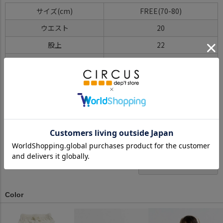
サイズ(cm)
FREE(70-80)
ウエスト
20
股上
22
股下
19
わたり
15
足口
10.5
※BCはバックセンター（首から裾までの後中心）です。
※SNPはサイドネックポイント（肩から裾までの直線で計測した長
さ）です。
サイズ詳細について
Color