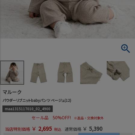
マルーク
パウダーリブニットbabyパンツ ベージュ(12)
maa1315117010_02_4900
セール品 50%OFF!
※返品・交換対象外
￥
2,695
￥
5,390
当店特別価格
通常価格
税込