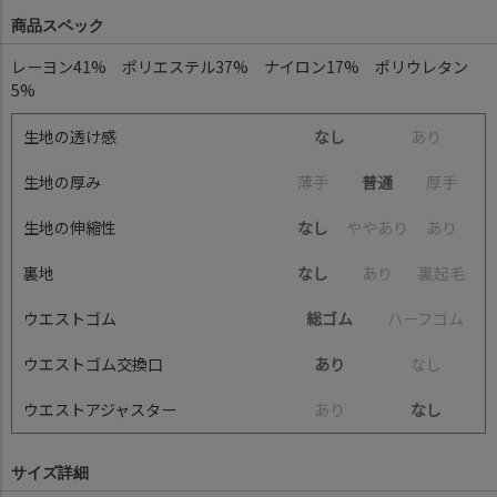
商品スペック
レーヨン41% ポリエステル37% ナイロン17% ポリウレタン
5%
生地の透け感
なし
あ
り
生地の厚み
薄
手
普通
厚
手
生地の伸縮性
なし
や
や
あ
り
あ
り
裏地
なし
あ
り
裏
起
毛
ウエストゴム
総ゴム
ハ
ー
フ
ゴ
ム
ウエストゴム交換口
あり
な
し
ウエストアジャスター
あ
り
なし
サイズ詳細