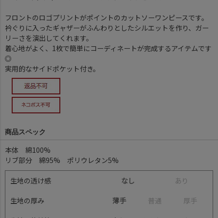
フロントのロゴプリントがポイントのカットソーワンピースです。
衿ぐりに入ったギャザーがふんわりとしたシルエットを作り、ガー
リーさを演出してくれます。
着心地がよく、1枚で簡単にコーディネートが完成するアイテムです
◎
実用的なサイドポケット付き。
商品スペック
本体 綿100%
リブ部分 綿95% ポリウレタン5%
生地の透け感
なし
あ
り
生地の厚み
薄手
普
通
厚
手