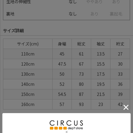
生地の伸縮性
なし
や
や
あ
り
あ
り
裏地
なし
あ
り
裏
起
毛
サイズ詳細
サイズ(cm)
身幅
総丈
袖丈
裄丈
110cm
45
61
13.5
27
120cm
47.5
67
15.5
30
130cm
50
73
17.5
33
140cm
52
80
19.5
36
150cm
54.5
87
21.5
39
160cm
57
93
23
42
※BCはバックセンター（首から裾までの後中心）です。
※SNPはサイドネックポイント（肩から裾までの直線で計測した長
さ）です。