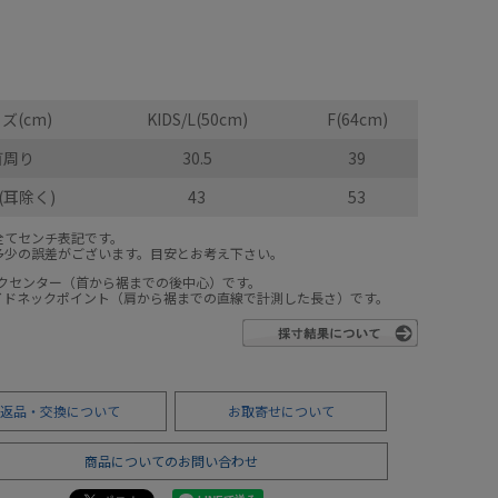
ズ(cm)
KIDS/L(50cm)
F(64cm)
首周り
30.5
39
(耳除く)
43
53
全てセンチ表記です。
多少の誤差がございます。目安とお考え下さい。
ックセンター（首から裾までの後中心）です。
サイドネックポイント（肩から裾までの直線で計測した長さ）です。
返品・交換について
お取寄せについて
商品についてのお問い合わせ