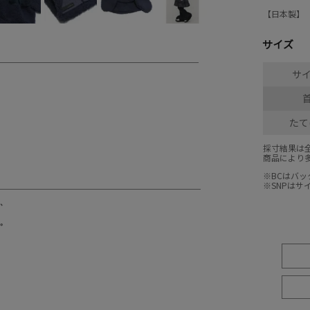
【日本製】
サイズ
サイ
たて
採寸結果は
商品により
※BCはバ
※SNPは