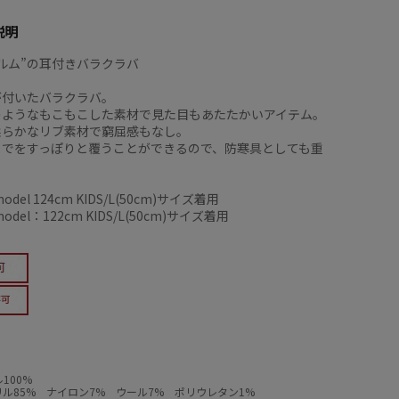
説明
ルム”の耳付きバラクラバ
が付いたバラクラバ。
のようなもこもこした素材で見た目もあたたかいアイテム。
柔らかなリブ素材で窮屈感もなし。
までをすっぽりと覆うことができるので、防寒具としても重
。
del 124cm KIDS/L(50cm)サイズ着用
del：122cm KIDS/L(50cm)サイズ着用
100%
ル85% ナイロン7% ウール7% ポリウレタン1%