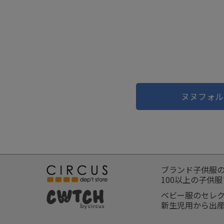
ヌヌフォル
ブランド子供服
100以上の子供
ベビー服のセレ
新生児用から出