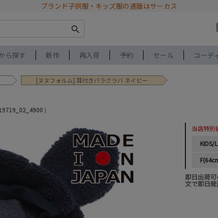
ブランド子供服・キッズ服の通販はサーカス
から探す
新作
再入荷
予約
セール
コーデ
[ヌヌフォルム] 耳付きバラクラバ ネイビー
19719_02_4900
当店特別
KIDS/
F(64c
即日出荷可
文で即日発