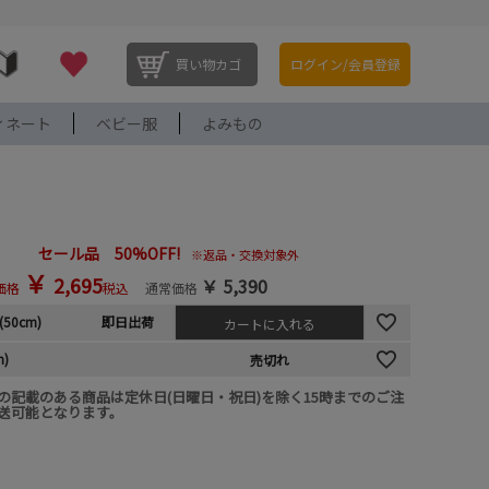
買い物カゴ
ログイン/会員登録
ィネート
ベビー服
よみもの
セール品 50%OFF!
※返品・交換対象外
￥
2,695
￥
5,390
価格
税込
通常価格
L(50cm)
即日出荷
カートに入れる
m)
売切れ
の記載のある商品は定休日(日曜日・祝日)を除く15時までのご注
送可能となります。