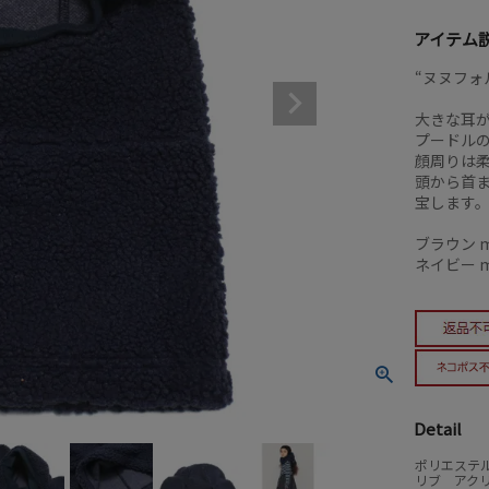
アイテム
“ヌヌフォ
大きな耳
プードル
顔周りは
頭から首
宝します
ブラウン mo
ネイビー mo
Detail
ポリエステル
リブ アクリ