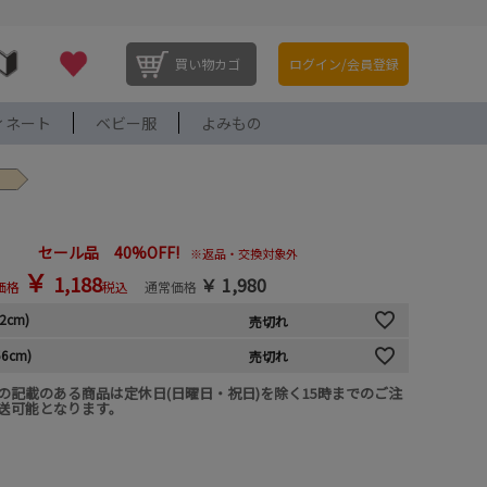
買い物カゴ
ログイン/会員登録
ィネート
ベビー服
よみもの
セール品 40%OFF!
※返品・交換対象外
￥
1,188
￥
1,980
価格
税込
通常価格
52cm)
売切れ
56cm)
売切れ
の記載のある商品は定休日(日曜日・祝日)を除く15時までのご注
送可能となります。