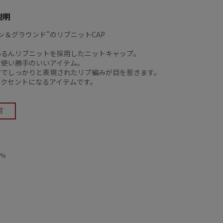
説明
ン＆グラウンド”のリブニットCAP
あるんリブニットを採用したニットキャップ。
で使い勝手のいいアイテム。
ジでしっかりと表現されたリブ編みが目を惹きます。
アクセントになるアイテムです。
0%