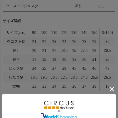
ウエストアジャスター
あり
な
し
サイズ詳細
サイズ
90
100
110
120
130
140
150
S(160)
ウエスト幅
21
22
23
24
26
28
29
32
股上
20
21
22
23.5
25
27.5
28
30.5
股下
12
15
18
20
23
26
31
35
ヒップ幅
34
35
37
39
42
45
46
49
わたり幅
18.5
19.5
20.5
22.5
23.5
24.5
25.5
26.5
裾幅
12
13
14
15
16
17
18
18
※BCはバックセンター（首から裾までの後中心）です。
※SNPはサイドネックポイント（肩から裾までの直線で計測した長
さ）です。