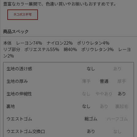
豊富なカラー展開で、色違い買いやお揃いもおすすめです。
商品スペック
本体 レーヨン74% ナイロン22% ポリウレタン4%
リブ部分 ポリエステル55% 綿40% ポリウレタン3% レーヨ
ン2%
生地の透け感
なし
あ
り
生地の厚み
薄
手
普通
厚
手
生地の伸縮性
な
し
や
や
あ
り
あり
裏地
なし
あ
り
裏
起
毛
ウエストゴム
総ゴム
ハ
ー
フ
ゴ
ム
ウエストゴム交換口
あり
な
し