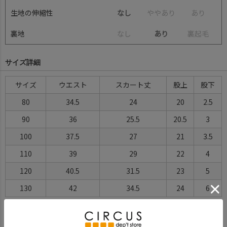
生地の伸縮性
なし
や
や
あ
り
あ
り
裏地
な
し
あり
裏
起
毛
サイズ詳細
サイズ
ウエスト
スカート丈
股上
股下
80
34.5
24
20
2.5
90
36
25.5
20.5
3
100
37.5
27
21
3.5
110
39
29
22
4
120
40.5
31.5
23
5
130
42
34.5
24
6
※BCはバックセンター（首から裾までの後中心）です。
※SNPはサイドネックポイント（肩から裾までの直線で計測した長