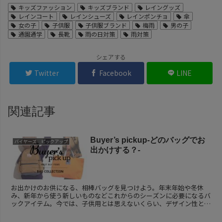
キッズファッション
キッズブランド
レイングッズ
レインコート
レインシューズ
レインポンチョ
傘
女の子
子供服
子供服ブランド
梅雨
男の子
通園通学
長靴
雨の日対策
雨対策
シェアする
Twitter
Facebook
LINE
関連記事
Buyer’s pickup-どのバッグでお
バイヤーズ ピックアップ
出かけする？-
お出かけのお供になる、相棒バッグを見つけよう。年末年始や冬休
み、新年から使う新しいものなどこれからのシーズンに必要になるバ
ックアイテム。今では、子供用とは思えないくらい、デザイン性と機
能的が高いバッグがたくさんあります。子どもだけ...