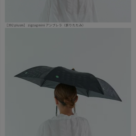
［392 plusm］
zigzag mini アンブレラ
（折りたたみ）