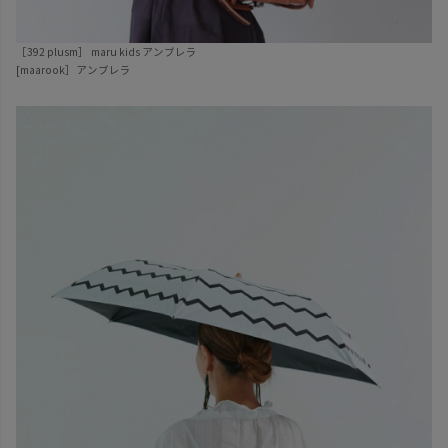
［392 plusm］ maru kids アンブレラ
[maarook］アンブレラ