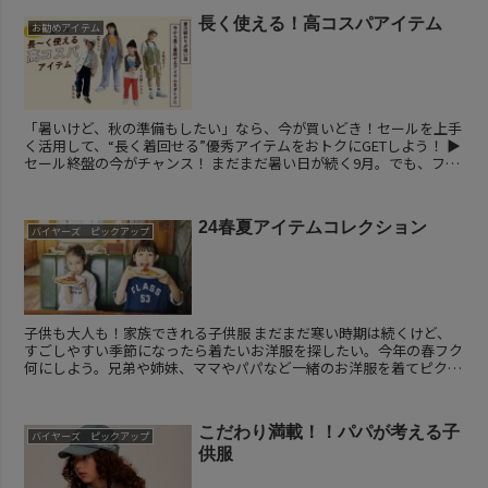
長く使える！高コスパアイテム
お勧めアイテム
「暑いけど、秋の準備もしたい」なら、今が買いどき！セールを上手
く活用して、“長く着回せる”優秀アイテムをおトクにGETしよう！ ▶
セール終盤の今がチャンス！ まだまだ暑い日が続く9月。でも、ファ
ッション感度の高い人は...
24春夏アイテムコレクション
バイヤーズ ピックアップ
子供も大人も！家族できれる子供服 まだまだ寒い時期は続くけど、
すごしやすい季節になったら着たいお洋服を探したい。今年の春フク
何にしよう。兄弟や姉妹、ママやパパなど一緒のお洋服を着てピクニ
ックやショッピングに出かけるの...
こだわり満載！！パパが考える子
バイヤーズ ピックアップ
供服