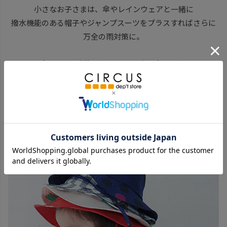
小さなお子さまは、傘やレインウェアと一緒に
撥水機能のある帽子やジャンプスーツをプラスすればさらに
万全の雨対策に。
ジャンプスーツは砂遊びやワークなどのプレイウェアとし
て、お洋服の汚れ防止に。
帽子は熱中症対策や、水際レジャーにと普段使いにも最適で
す。
［392 plusm］
camouflage ジャンプスーツ