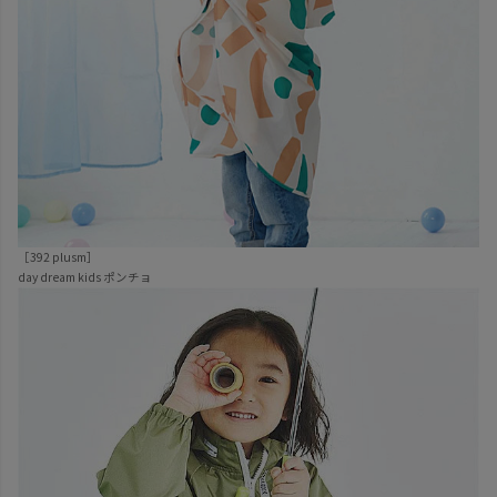
［392 plusm
］
day dream kids
ポンチョ