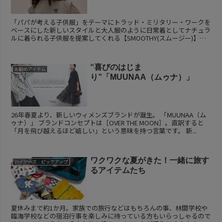
「パパが考える子供服」をテーマにトラッド・ミリタリー・ワークを
ベースにした新しいスタイルと大人服のように日常着としてナチュラ
ルに着られる子供服を提案してくれる【SMOOTHY(スムージー)】
2009年にスタートして...
“喜びのはじま
お勧めアイテム
り”「MUUNAA（ムゥナ）」
26年春夏より、新しいウィメンズブランドが誕生。 「MUUNAA（ム
ゥナ）」 ブランドコンセプトは［OVER THE MOON］。直訳すると
「月を飛び越えるほど嬉しい」という意味を持つ言葉です。 新...
ワクワクな夏がきた！一緒に旅す
バイヤーズ ピックアップ
るアイテムたち
夏休みまで約1か月。家族での旅行などはもちろんの事、林間学校や
臨海学校などの宿泊行事を楽しみに待っている方もいらっしゃるので