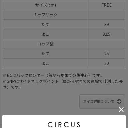
サイズ
FREE
ナップサック
たて
39
よこ
32.5
コップ袋
たて
25
よこ
20
※BCはバックセンター（首から裾までの後中心）です。
※SNPはサイドネックポイント（肩から裾までの直線で計測した長
さ）です。
サイズ詳細について
Color