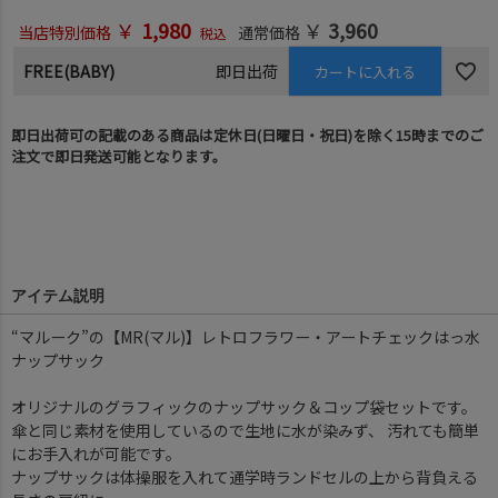
￥
1,980
￥
3,960
当店特別価格
通常価格
税込
FREE(BABY)
即日出荷
カートに入れる
即日出荷可の記載のある商品は定休日(日曜日・祝日)を除く15時までのご
注文で即日発送可能となります。
アイテム説明
“マルーク”の【MR(マル)】レトロフラワー・アートチェックはっ水
ナップサック
オリジナルのグラフィックのナップサック＆コップ袋セットです。
傘と同じ素材を使用しているので生地に水が染みず、 汚れても簡単
にお手入れが可能です。
ナップサックは体操服を入れて通学時ランドセルの上から背負える