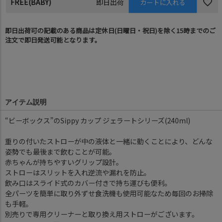
FREE(BABY)
即日出荷
カートに入れる
即日出荷可の記載のある商品は定休日(日曜日・祝日)を除く15時までのご
注文で即日発送可能となります。
アイテム説明
“ビーボックス”のSippy カップ ジェラートシリーズ(240ml)
重りの付いたストローが中の液体と一緒に動くことにより、どんな
姿勢でも最後まで飲むことが可能。
赤ちゃんが持ちやすいグリップ設計。
ストローはスリットを入れ逆流や漏れを防止。
飲み口はスライド式のカバー付きで持ち運びも便利。
全パーツを簡単に取り外ずせ食洗機も使用可能なため毎回のお掃除
も手軽。
別売りで専用クリーナーと取り換え用ストローがございます。