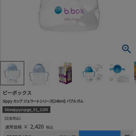
ビーボックス
Sippy カップ ジェラートシリーズ(240ml) バブルガム
bbxsippycupge_02_2200
定番商品
￥
2,420
通常価格
税込