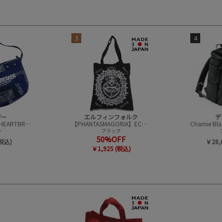
3
4
ジー
エルフィンフォルク
デ
【BEDWIN＆THE HEARTBREAKERS】Bandana Baker バック(8L)
【PHANTASMAGORIA】ECO バッグ
ー
ブラック
50%OFF
(税込)
￥28,
￥1,925 (税込)