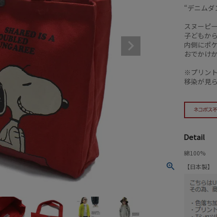
“デニムダ
スヌーピ
子どもか
内側にポ
おでかけ
※プリン
移染が見
Detail
綿100%
【日本製】