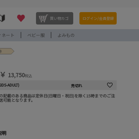
買い物カゴ
ログイン/会員登録
ィネート
ベビー服
よみもの
赤
￥
13,750
税込
KIDS-ADULT)
売切れ
の記載のある商品は定休日(日曜日・祝日)を除く15時までのご注
送可能となります。
説明