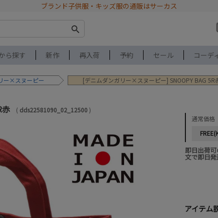
ブランド子供服・キッズ服の通販はサーカス
から探す
新作
再入荷
予約
セール
コーデ
リー×スヌーピー
[デニムダンガリー×スヌーピー] SNOOPY BAG 5R
5R赤
dds22581090_02_12500
通常価格
FREE(
即日出荷可
文で即日発
アイテム