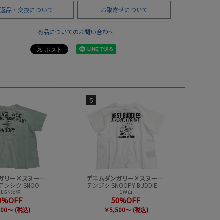
返品・交換について
お取寄せについて
商品についてのお問い合わせ
5
デニムダンガリー×スヌーピー
デニムダンガリー×スヌーピー
ビンテージテンジク SNOOPY HERO TEE
テンジク SNOOPY BUDDIES TEE
8LGN淡緑
1W白
0%OFF
50%OFF
800～ (税込)
￥5,500～ (税込)