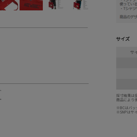
サイズ
サイ
採寸結果は
商品により
※BCはバ
※SNPは