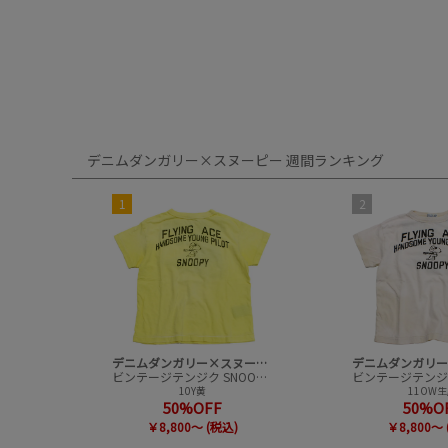
デニムダンガリー×スヌーピー 週間ランキング
1
2
デニムダンガリー×スヌーピー
ビンテージテンジク SNOOPY HERO TEE
10Y黄
11OW
50%OFF
50%O
￥8,800～ (税込)
￥8,800～ 