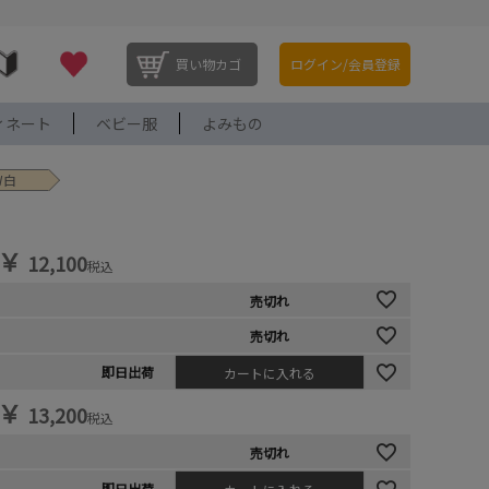
買い物カゴ
ログイン/会員登録
ィネート
ベビー服
よみもの
W白
￥
12,100
税込
売切れ
売切れ
即日出荷
カートに入れる
￥
13,200
税込
売切れ
即日出荷