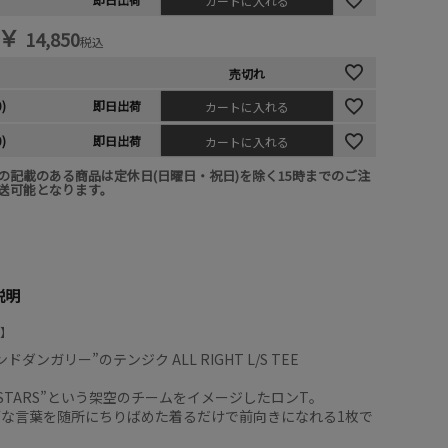
カートに入れる
￥
14,850
税込
売切れ
0)
即日出荷
カートに入れる
0)
即日出荷
カートに入れる
の記載のある商品は定休日(日曜日・祝日)を除く15時までのご注
送可能となります。
説明
ドダンガリー”のテンジク ALL RIGHT L/S TEE
HT STARS”という架空のチームをイメージしたロンT。
ブな言葉を随所にちりばめた着るだけで前向きになれる1枚で