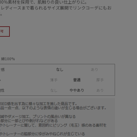
00％素材を採用で、肌触りの良い仕上がりに。
らレディースまで着られるサイズ展開でリンクコーデにもお
す。
綿100%
け感
なし
あ
り
み
薄
手
普通
厚
手
縮性
な
し
ややあり
あ
り