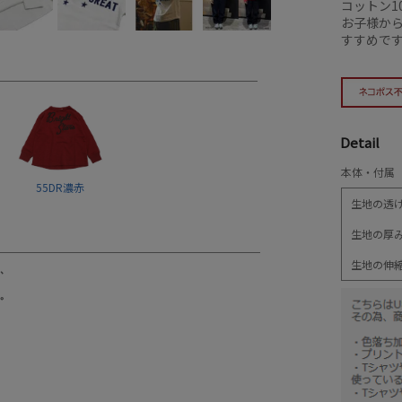
コットン1
お子様か
すすめで
Detail
本体・付属 
55DR濃赤
生地の透
生地の厚
生地の伸