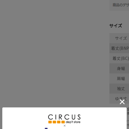
サイズ
サイズ
着丈(BNP
着丈(BC)
身幅
肩幅
袖丈
ゆき丈
採寸結果は
商品により
※BCはバ
※SNPは