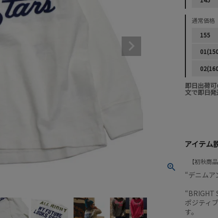
通常価格
155
01(15
02(16
即日出荷可
文で即日発
アイテム
初秋商品
“デニムアン
“BRIG
ポジティ
す。