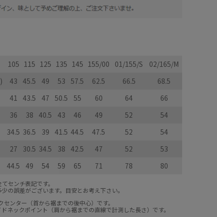
105
115
125
135
145
155/00
01/155/S
02/165/M
)
43
45.5
49
53
57.5
62.5
66.5
68.5
41
43.5
47
50.5
55
60
64
66
36
38
40.5
43
46
49
52
54
34.5
36.5
39
41.5
44.5
47.5
52
54
27
30.5
34.5
38
42.5
47
52
53
44.5
49
54
59
65
71
78
80
全てセンチ表記です。
多少の誤差がございます。目安とお考え下さい。
ックセンター（首から裾までの後中心）です。
サイドネックポイント（肩から裾までの直線で計測した長さ）です。