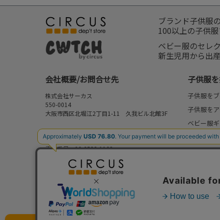
ブランド子供服
100以上の子供
ベビー服のセレ
新生児用から出
会社概要/お問合せ先
子供服を
子供服をブ
株式会社サーカス
550-0014
子供服をア
大阪市西区北堀江2丁目1-11 久我ビル北館3F
ベビー服ギ
お問合せ先
新作
⇒
FAQ/お問合せフォーム
電話番号：06-6538-1163
再入荷
営業時間：10:00-17:00
予約
定休日：日曜・祝日
セール
my focus