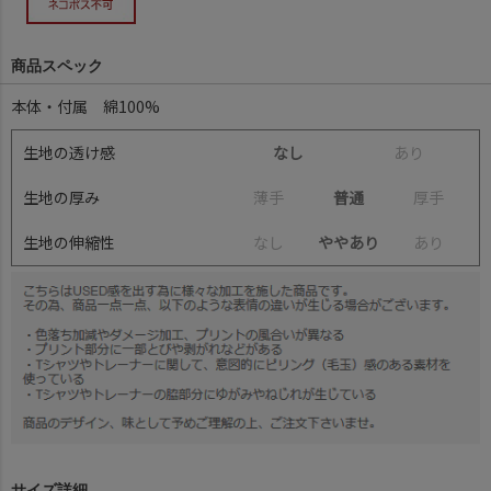
商品スペック
本体・付属 綿100%
生地の透け感
なし
あ
り
生地の厚み
薄
手
普通
厚
手
生地の伸縮性
な
し
ややあり
あ
り
サイズ詳細