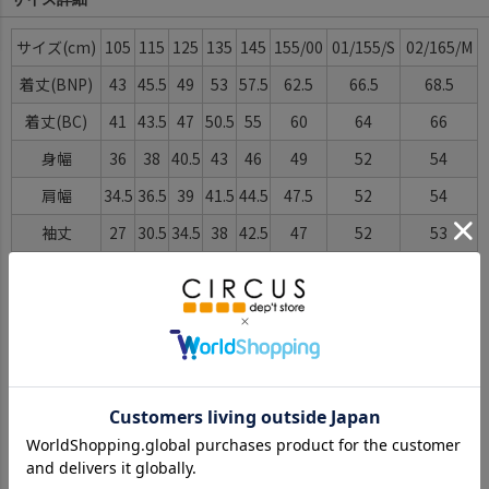
サイズ
105
115
125
135
145
155/00
01/155/S
02/165/M
着丈(BNP)
43
45.5
49
53
57.5
62.5
66.5
68.5
着丈(BC)
41
43.5
47
50.5
55
60
64
66
身幅
36
38
40.5
43
46
49
52
54
肩幅
34.5
36.5
39
41.5
44.5
47.5
52
54
袖丈
27
30.5
34.5
38
42.5
47
52
53
ゆき丈
44.5
49
54
59
65
71
78
80
※BCはバックセンター（首から裾までの後中心）です。
※SNPはサイドネックポイント（肩から裾までの直線で計測した長
さ）です。
サイズ詳細について
Color