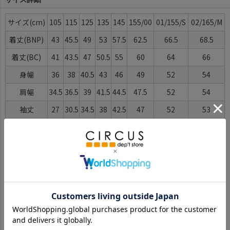
サイズ
105
115
125
135
145
155/00
01/155/S
02/165/M
着丈(BNP)
43
45.5
49
53
57.5
62.5
66.5
68.5
着丈(BC)
41
43.5
47
50.5
55
60
64
66
身幅
36
38
40.5
43
46
49
52
54
肩幅
34.5
36.5
39
41.5
44.5
47.5
52
54
袖丈
27
30.5
34.5
38
42.5
47
52
53
ゆき丈
44.5
49
54
59
65
71
78
80
※BCはバックセンター（首から裾までの後中心）です。
※SNPはサイドネックポイント（肩から裾までの直線で計測した長
さ）です。
サイズ詳細について
Color