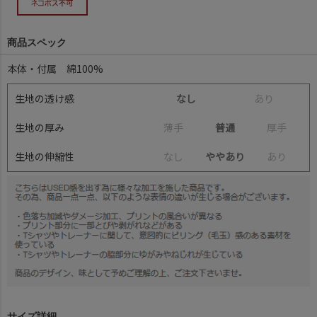
商品スペック
本体・付属 綿100%
生地の透け感
なし
あ
り
生地の厚み
薄
手
普通
厚
手
生地の伸縮性
な
し
ややあり
あ
り
サイズ詳細