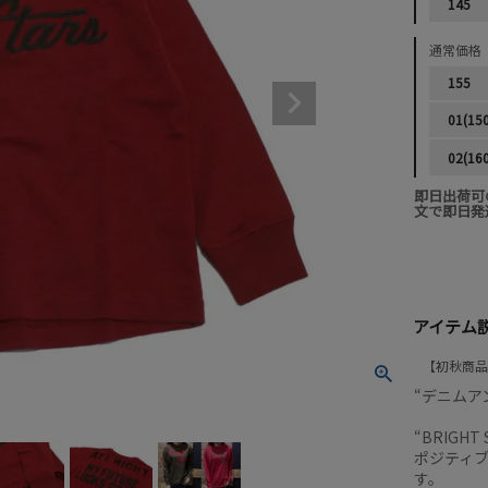
145
通常価格
155
01(15
02(16
即日出荷可
文で即日発
アイテム
初秋商品
“デニムアン
“BRIG
ポジティ
す。