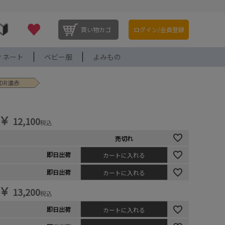
買い物カゴ
ログイン/会員登録
ィネート
ベビー服
よみもの
5DR濃赤
￥
12,100
税込
売切れ
即日出荷
カートに入れる
即日出荷
カートに入れる
￥
13,200
税込
即日出荷
カートに入れる