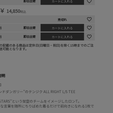
即日出荷
カートに入れる
￥
14,850
税込
売切れ
0)
即日出荷
カートに入れる
0)
即日出荷
カートに入れる
の記載のある商品は定休日(日曜日・祝日)を除く15時までのご注
送可能となります。
説明
ドダンガリー”のテンジク ALL RIGHT L/S TEE
HT STARS”という架空のチームをイメージしたロンT。
ブな言葉を随所にちりばめた着るだけで前向きになれる1枚で