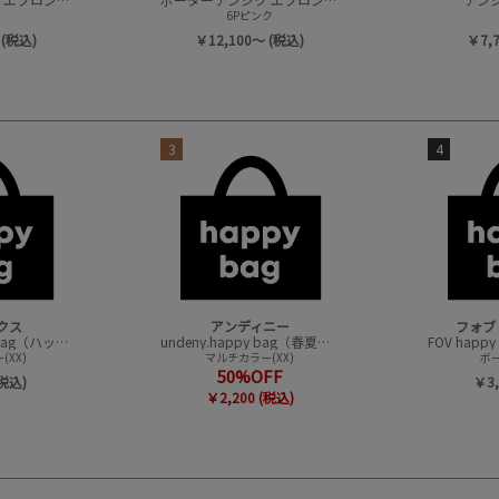
6Pピンク
 (税込)
￥12,100～ (税込)
￥7,
3
4
クス
アンディニー
フォブ
CONVEX happy bag（ハッピーバック）
undeny.happy bag（春夏アイテムハッピーバック）
XX)
マルチカラー(XX)
ボー
50%OFF
(税込)
￥3,
￥2,200 (税込)