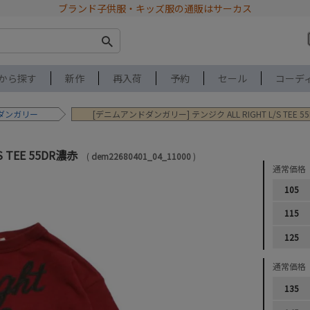
ブランド子供服・キッズ服の通販はサーカス
から探す
新作
再入荷
予約
セール
コーデ
ダンガリー
[デニムアンドダンガリー] テンジク ALL RIGHT L/S TEE 5
S TEE 55DR濃赤
dem22680401_04_11000
通常価格
105
115
125
通常価格
135