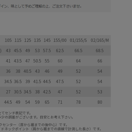
105
115
125
135
145
155/00
01/155/S
02/165/M
)
43
45.5
49
53
57.5
62.5
66.5
68.5
41
43.5
47
50.5
55
60
64
66
36
38
40.5
43
46
49
52
54
34.5
36.5
39
41.5
44.5
47.5
52
54
27
30.5
34.5
38
42.5
47
52
53
44.5
49
54
59
65
71
78
80
全てセンチ表記です。
多少の誤差がございます。目安とお考え下さい。
ックセンター（首から裾までの後中心）です。
サイドネックポイント（肩から裾までの直線で計測した長さ）です。