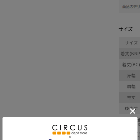
サイズ
サイズ
着丈(BNP
着丈(BC)
身幅
肩幅
袖丈
ゆき丈
採寸結果は
商品により
※BCはバ
※SNPは