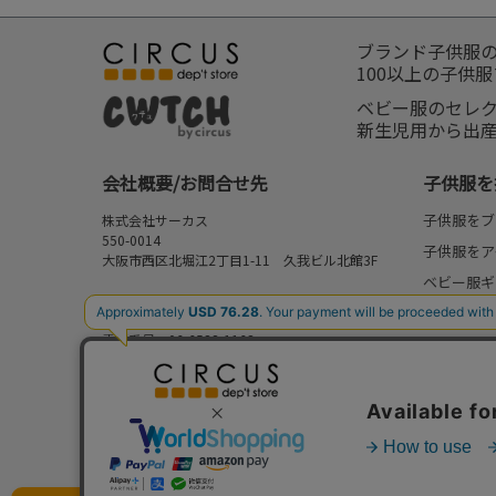
ブランド子供服
100以上の子供
ベビー服のセレ
新生児用から出
会社概要/お問合せ先
子供服を
子供服をブ
株式会社サーカス
550-0014
子供服をア
大阪市西区北堀江2丁目1-11 久我ビル北館3F
ベビー服ギ
お問合せ先
新作
⇒
FAQ/お問合せフォーム
電話番号：06-6538-1163
再入荷
営業時間：10:00-17:00
予約
定休日：日曜・祝日
セール
my focus