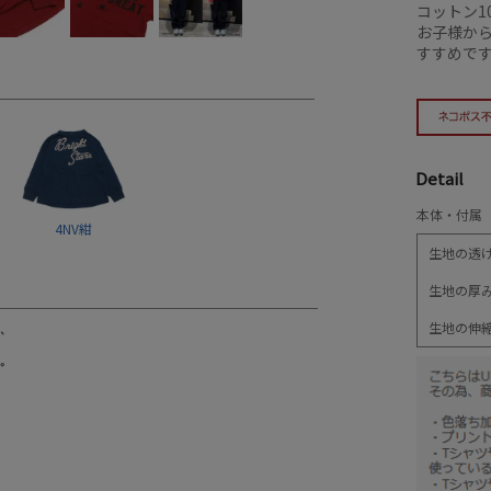
コットン1
お子様か
すすめで
Detail
本体・付属 
4NV紺
生地の透
生地の厚
生地の伸