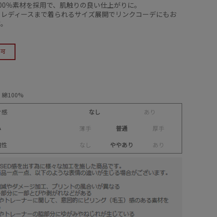
00％素材を採用で、肌触りの良い仕上がりに。
らレディースまで着られるサイズ展開でリンクコーデにもお
す。
綿100%
け感
なし
あ
り
み
薄
手
普通
厚
手
縮性
な
し
ややあり
あ
り