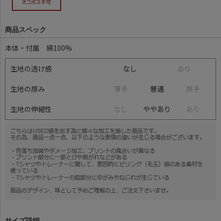
商品スペック
本体・付属 綿100%
生地の透け感
なし
あ
り
生地の厚み
薄
手
普通
厚
手
生地の伸縮性
な
し
ややあり
あ
り
サイズ詳細