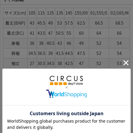
サイズ
105
115
125
135
145
155/00
01/155/S
02/165/M
着丈(BNP)
43
45.5
49
53
57.5
62.5
66.5
68.5
着丈(BC)
41
43.5
47
50.5
55
60
64
66
身幅
36
38
40.5
43
46
49
52
54
肩幅
34.5
36.5
39
41.5
44.5
47.5
52
54
袖丈
27
30.5
34.5
38
42.5
47
52
53
ゆき丈
44.5
49
54
59
65
71
78
80
※BCはバックセンター（首から裾までの後中心）です。
※SNPはサイドネックポイント（肩から裾までの直線で計測した長
さ）です。
サイズ詳細について
Color