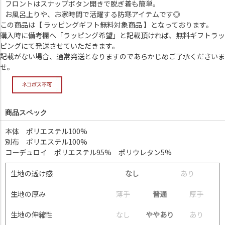
フロントはスナップボタン開きで脱ぎ着も簡単。
お風呂上りや、お家時間で活躍する防寒アイテムです◎
この商品は【 ラッピングギフト無料対象商品 】となっております。
購入時に備考欄へ「ラッピング希望」と記載頂ければ、無料ギフトラッ
ピングにて発送させていただきます。
記載がない場合、通常発送となりますのであらかじめご了承くださいま
せ。
商品スペック
本体 ポリエステル100%
別布 ポリエステル100%
コーデュロイ ポリエステル95% ポリウレタン5%
生地の透け感
なし
あ
り
生地の厚み
薄
手
普通
厚
手
生地の伸縮性
な
し
ややあり
あ
り