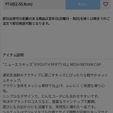
YTH(52-55.8cm)
売切れ
即日出荷可の記載のある商品は定休日(日曜日・祝日)を除く15時までのご
注文で即日発送可能となります。
アイテム説明
“ニューエラキッズ”のYOUTH 9FIFTY ALL MESH NEYYAN CAP
通気性抜群のアクティブに過ごすキッズにぴったりな軽やかメッシ
ュキャップ。
クラウン全体をメッシュ素材で仕上げ、ムレにくく快適な被り心
地。
シンプルなデザインで、どんなコーデにも合わせやすいです。
MLBやブランドロゴ入りなど、豊富なラインナップで展開。
遊びにもお出かけにも活躍する、実用性に優れた一品です。
シルエットはアジャスタブル仕様でサイズ調整が可能なキッズサイ