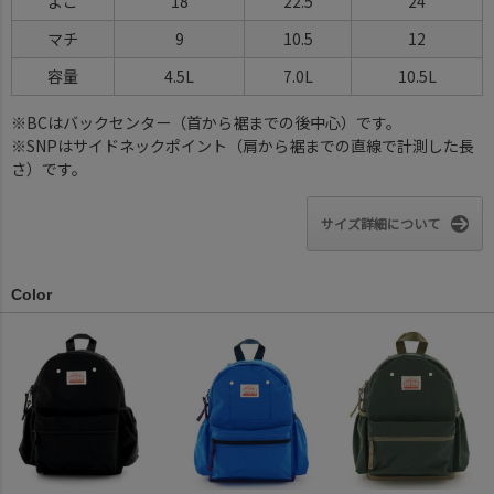
よこ
18
22.5
24
マチ
9
10.5
12
容量
4.5L
7.0L
10.5L
※BCはバックセンター（首から裾までの後中心）です。
※SNPはサイドネックポイント（肩から裾までの直線で計測した長
さ）です。
サイズ詳細について
Color