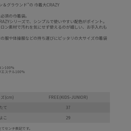
ン＆グラウンド”の 巾着大CRAZY
に必須の巾着袋。
RAZYシリーズで、シンプルで使いやすい配色がポイント。
イロン素材で汚れを気にせず使えるのが嬉しい、お手入れも
用の服や体操服などの持ち運びにピッタリの大サイズ巾着袋
ン100%
エステル100%
ズ(cm)
FREE(KIDS-JUNIOR)
たて
37
よこ
29
全てセンチ表記です。