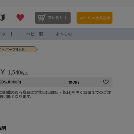
買い物カゴ
ログイン/会員登録
ィネート
ベビー服
よみもの
トパープル(LP)
￥
1,540
税込
KIDS-JUNIOR)
売切れ
の記載のある商品は定休日(日曜日・祝日)を除く15時までのご注
送可能となります。
説明