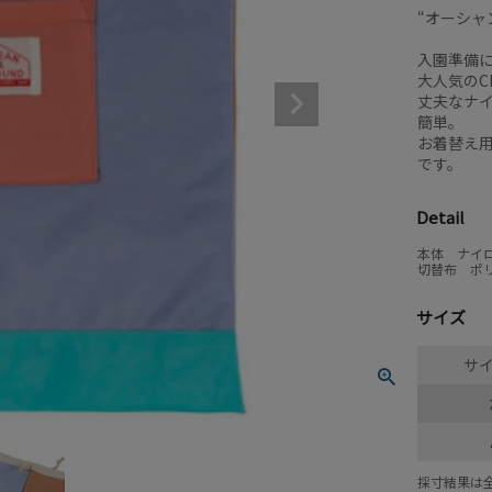
“オーシャ
入園準備
大人気のC
丈夫なナ
簡単。
お着替え
です。
Detail
本体 ナイロ
切替布 ポリ
サイズ
サイ
採寸結果は