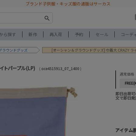
ブランド子供服・キッズ服の通販はサーカス
から探す
新作
再入荷
予約
セール
コーデ
グラウンドグッズ
[オーシャン＆グラウンドグッズ] 巾着大 CRAZY ライ
ライトパープル(LP)
oce4515913_07_1400
通常価格
FREE(
即日出荷可
文で即日発
アイテム