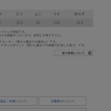
ズ
たて
よこ
マチ
持ち手
E
32.5
42
12.5
32.5
全てセンチ表記です。
多少の誤差がございます。目安とお考え下さい。
ックセンター（首から裾までの後中心）です。
サイドネックポイント（肩から裾までの直線で計測した長さ）です。
返品・交換について
お取寄せについて