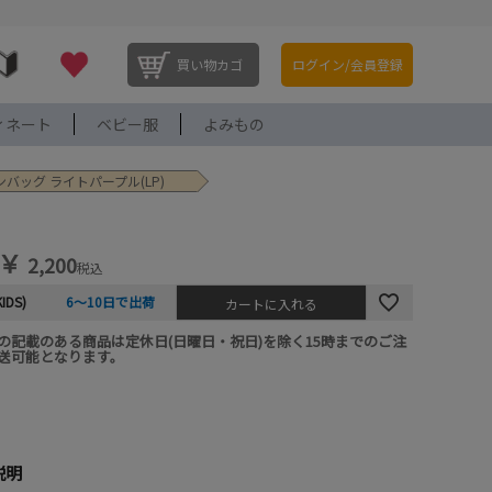
買い物カゴ
ログイン/会員登録
ィネート
ベビー服
よみもの
ンバッグ ライトパープル(LP)
￥
2,200
税込
IDS)
6～10日で出荷
カートに入れる
の記載のある商品は定休日(日曜日・祝日)を除く15時までのご注
送可能となります。
説明