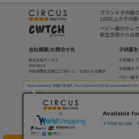
ブランド子供服
100以上の子供
ベビー服のセレ
新生児用から出
会社概要/お問合せ先
子供服を
子供服をブ
株式会社サーカス
550-0014
子供服をア
大阪市西区北堀江2丁目1-11 久我ビル北館3F
ベビー服ギ
お問合せ先
新作
⇒
FAQ/お問合せフォーム
電話番号：06-6538-1163
再入荷
営業時間：10:00-17:00
予約
定休日：日曜・祝日
セール
my focus