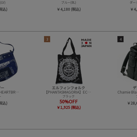
LV)
ブルー(BL)
ダーク
(税込)
￥4,180 (税込)
￥4,
3
4
ジー
エルフィンフォルク
デ
【BEDWIN＆THE HEARTBREAKERS】Bandana Baker バック(8L)
【PHANTASMAGORIA】ECO バッグ
ー
ブラック
50%OFF
(税込)
￥28,
￥1,925 (税込)