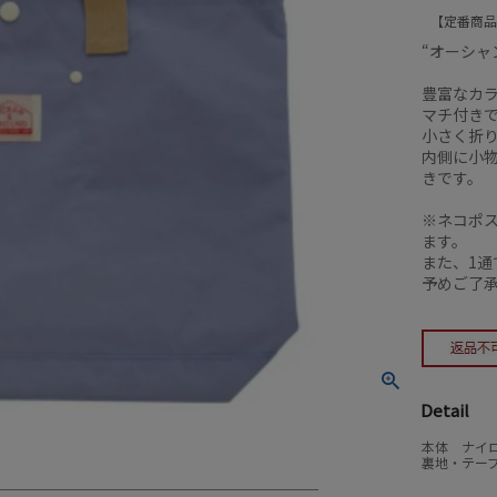
定番商品
“オーシャ
豊富なカ
マチ付き
小さく折
内側に小
きです。
※ネコポス
ます。
また、1通
予めご了
Detail
本体 ナイロ
裏地・テープ