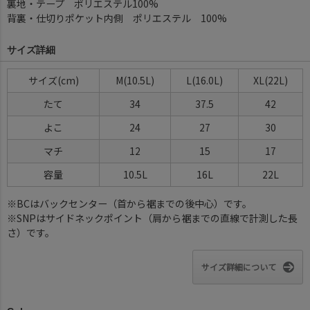
裏地・テープ ポリエステル100%
背裏・仕切りポケット内側 ポリエステル 100%
サイズ詳細
サイズ(cm)
M(10.5L)
L(16.0L)
XL(22L)
たて
34
37.5
42
よこ
24
27
30
マチ
12
15
17
容量
10.5L
16L
22L
※BCはバックセンター（首から裾までの後中心）です。
※SNPはサイドネックポイント（肩から裾までの直線で計測した長
さ）です。
サイズ詳細について