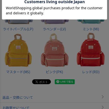
ライトパープル(LP)
ラベンダー(LV)
ミント(MI)
マスタード(MS)
ピンク(PK)
レッド(RD)
返品・交換について
お取寄せについて