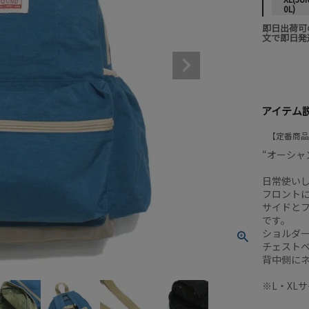
0L)
即日出荷可
文で即日発
アイテム
定番商品
“オーシャン
日常使い
フロント
サイドと
です。
ショルダ
チェスト
背中側に
※L・XL