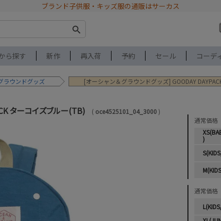
ブランド子供服・キッズ服の通販はサーカス
から探す
新作
再入荷
予約
セール
コーデ
グラウンドグッズ
[オーシャン＆グラウンドグッズ] GOODAY DAYPAC
ACK ターコイズブルー(TB)
oce4525101_04_3000
通常価格
XS(BA
)
S(KIDS
M(KIDS
通常価格
L(KIDS
XL(JU