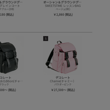
オーシャン＆グラウンドグッズ
オーシャン＆グラウンドグッズ
グレインコート
SWEETSTIME レッスンBAG
ブルー(DB)
ベージュ(BE)
180 (税込)
￥2,860 (税込)
5
コレート
デコレート
Chamie Black Edition(チャミー/ブラックエディション)
Chamie(チャミー）
ブラック
パウダーピンク
600～ (税込)
￥27,500～ (税込)