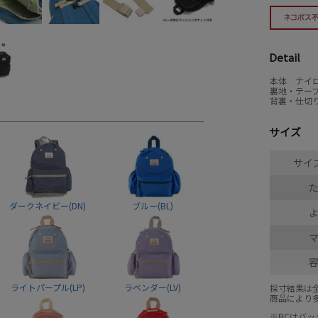
Detail
本体 ナイロ
裏地・テープ
背裏・仕切り
サイズ
サイズ
ダークネイビー(DN)
ブルー(BL)
ライトパープル(LP)
ラベンダー(LV)
採寸結果は
商品により
※BCはバ