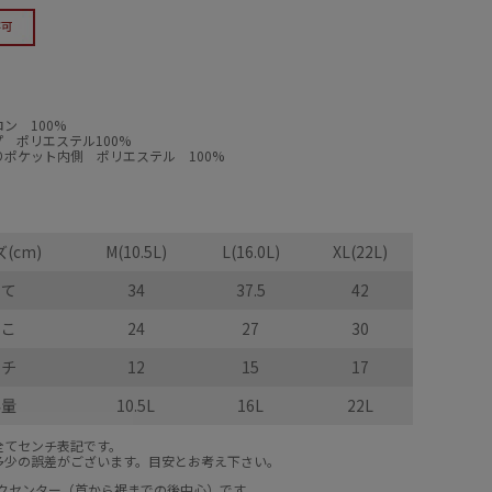
ン 100%
 ポリエステル100%
ポケット内側 ポリエステル 100%
(cm)
M(10.5L)
L(16.0L)
XL(22L)
たて
34
37.5
42
よこ
24
27
30
マチ
12
15
17
容量
10.5L
16L
22L
全てセンチ表記です。
多少の誤差がございます。目安とお考え下さい。
ックセンター（首から裾までの後中心）です。