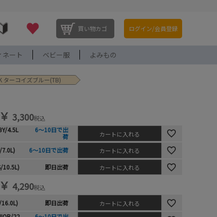
買い物カゴ
ログイン/会員登録
ィネート
ベビー服
よみもの
K ターコイズブルー(TB)
￥
3,300
税込
BY/4.5L
6～10日で出
カートに入れる
荷
/7.0L)
6～10日で出荷
カートに入れる
/10.5L)
即日出荷
カートに入れる
￥
4,290
税込
/16.0L)
即日出荷
カートに入れる
NIOR/22.
6～10日で出