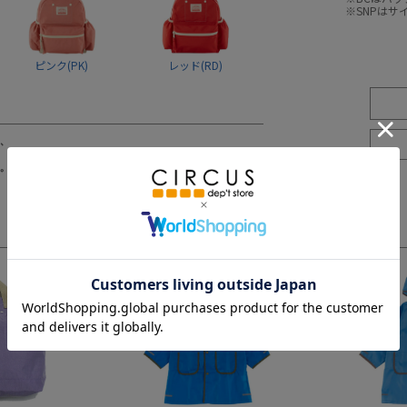
※SNPは
ピンク(PK)
レッド(RD)
3
4