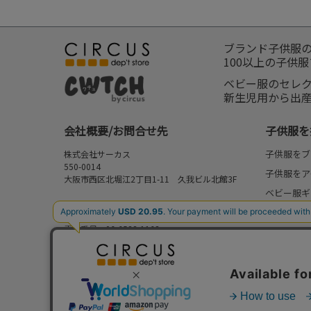
ブランド子供服
100以上の子供
ベビー服のセレ
新生児用から出
会社概要/お問合せ先
子供服を
子供服をブ
株式会社サーカス
550-0014
子供服をア
大阪市西区北堀江2丁目1-11 久我ビル北館3F
ベビー服ギ
お問合せ先
新作
⇒
FAQ/お問合せフォーム
電話番号：06-6538-1163
再入荷
営業時間：10:00-17:00
予約
定休日：日曜・祝日
セール
my focus