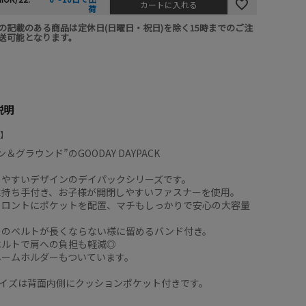
カートに入れる
荷
の記載のある商品は定休日(日曜日・祝日)を除く15時までのご注
送可能となります。
説明
＆グラウンド”のGOODAY DAYPACK
しやすいデザインのデイパックシリーズです。
に持ち手付き、お子様が開閉しやすいファスナーを使用。
フロントにポケットを配置、マチもしっかりで安心の大容量
ーのベルトが長くならない様に留めるバンド付き。
ベルトで肩への負担も軽減◎
ネームホルダーもついています。
サイズは背面内側にクッションポケット付きです。