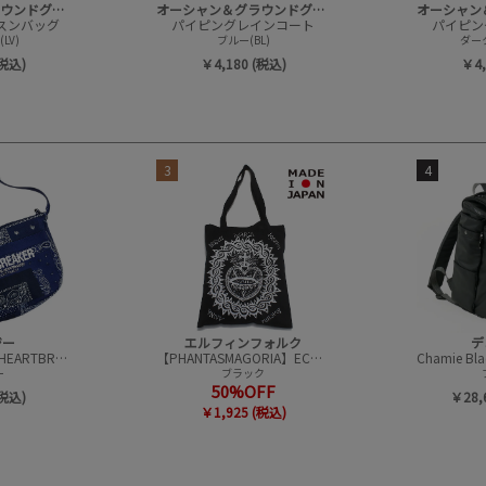
オーシャン＆グラウンドグッズ
オーシャン＆グラウンドグッズ
ッスンバッグ
パイピングレインコート
パイピン
LV)
ブルー(BL)
ダーク
(税込)
￥4,180 (税込)
￥4,
3
4
ジー
エルフィンフォルク
デ
【BEDWIN＆THE HEARTBREAKERS】Bandana Baker バック(8L)
【PHANTASMAGORIA】ECO バッグ
ー
ブラック
50%OFF
(税込)
￥28,
￥1,925 (税込)