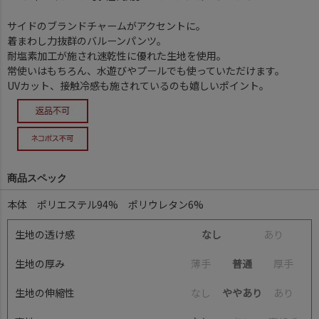
サイドのブランドチャームがアクセントに。
着まわし力抜群のバルーンパンツ。
耐塩素加工が施され速乾性に優れた生地を使用。
常使いはもちろん、水遊びやプールでも使っていただけます。
UVカット、接触冷感も施されているのも嬉しいポイント。
商品スペック
本体 ポリエステル94% ポリウレタン6%
生地の透け感
なし
あ
り
生地の厚み
薄
手
普通
厚
手
生地の伸縮性
な
し
ややあり
あ
り