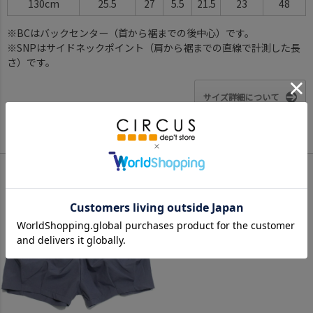
130cm
25.5
27
5.5
21.5
23
48
※BCはバックセンター（首から裾までの後中心）です。
※SNPはサイドネックポイント（肩から裾までの直線で計測した長
さ）です。
サイズ詳細について
Color