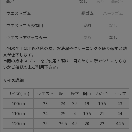
裏地
なし
あ
り
裏
起
毛
ウエストゴム
総ゴム
ハ
ー
フ
ゴ
ム
ウエストゴム交換口
あり
な
し
ウエストアジャスター
あ
り
なし
※撥水加工は半永久的の為、お洗濯やクリーニングを繰り返すと効
果が低下します。
市販の撥水スプレーをご使用の際は、目立たない所でシミにならな
いかご確認の上ご利用下さい。
サイズ詳細
サイズ(cm)
ウエスト
股上
股下
裾巾
わたり
ヒップ
100cm
23
24
3.5
19
19.5
43
110cm
24
25
4
19.5
21
44
120cm
25
26.5
4.5
20
22
44.5