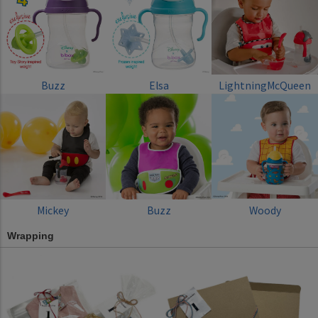
Buzz
Elsa
LightningMcQueen
Mickey
Buzz
Woody
Wrapping