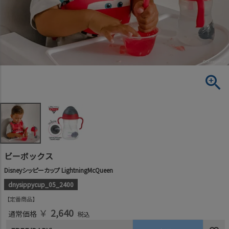
ビーボックス
Disneyシッピーカップ LightningMcQueen
dnysippycup_05_2400
定番商品
￥
2,640
通常価格
税込