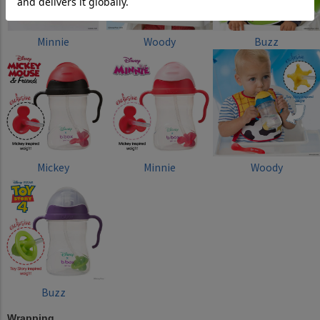
Minnie
Woody
Buzz
Mickey
Minnie
Woody
Buzz
Wrapping