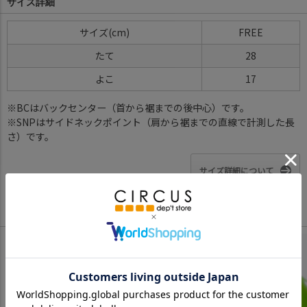
サイズ詳細
サイズ
FREE
たて
28
よこ
17
※BCはバックセンター（首から裾までの後中心）です。
※SNPはサイドネックポイント（肩から裾までの直線で計測した長
さ）です。
サイズ詳細について
Color