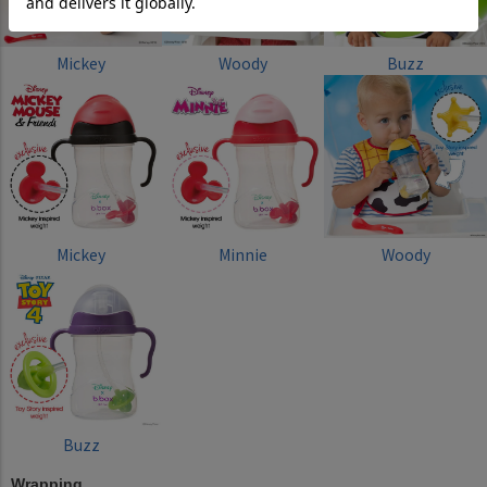
Mickey
Woody
Buzz
Mickey
Minnie
Woody
Buzz
Wrapping