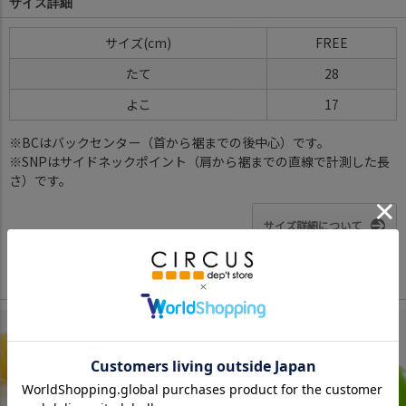
サイズ詳細
サイズ
FREE
たて
28
よこ
17
※BCはバックセンター（首から裾までの後中心）です。
※SNPはサイドネックポイント（肩から裾までの直線で計測した長
さ）です。
サイズ詳細について
Color