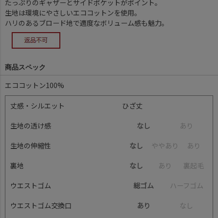
たっぷりのギャザーとサイドポケットがポイント。
生地は環境にやさしいエココットンを使用。
ハリのあるブロード地で適度なボリューム感も魅力。
商品スペック
エココットン100%
丈感・シルエット
ひざ丈
生地の透け感
なし
あ
り
生地の伸縮性
なし
や
や
あ
り
あ
り
裏地
なし
あ
り
裏
起
毛
ウエストゴム
総ゴム
ハ
ー
フ
ゴ
ム
ウエストゴム交換口
あり
な
し