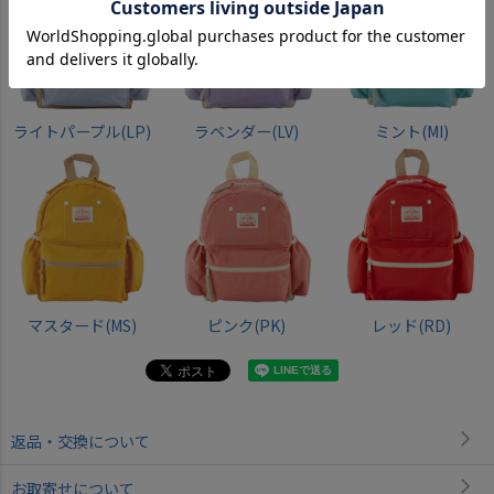
ライトパープル(LP)
ラベンダー(LV)
ミント(MI)
マスタード(MS)
ピンク(PK)
レッド(RD)
返品・交換について
お取寄せについて