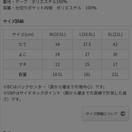
裏地・テープ ポリエステル100%
背裏・仕切りポケット内側 ポリエステル 100%
サイズ詳細
サイズ(cm)
M(10.5L)
L(16.0L)
XL(22L)
たて
34
37.5
42
よこ
24
27
30
マチ
12
15
17
容量
10.5L
16L
22L
※BCはバックセンター（首から裾までの後中心）です。
※SNPはサイドネックポイント（肩から裾までの直線で計測した長
さ）です。
サイズ詳細について